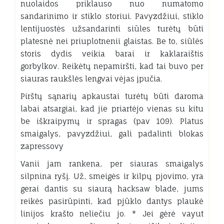
nuolaidos priklauso nuo numatomo
sandarinimo ir stiklo storiui. Pavyzdžiui, stiklo
lentijuostės užsandarinti siūles turėtų būti
platesnė nei priuplotnenii glaistas. Be to, siūlės
storis dydis veikia barai ir kaklaraištis
gorbylkov. Reikėtų nepamiršti, kad tai buvo per
siauras raukšlės lengvai vėjas įpučia.
Pirštų sąnarių apkaustai turėtų būti daroma
labai atsargiai, kad jie priartėjo vienas su kitu
be iškraipymų ir spragas (pav 109). Platus
smaigalys, pavyzdžiui, gali padalinti blokas
zapressovy
Vanii jam rankena, per siauras smaigalys
silpnina ryšį. Už, smeigės ir kilpų pjovimo, yra
gerai dantis su siaurą hacksaw blade, jums
reikės pasirūpinti, kad pjūklo dantys plaukė
linijos krašto neliečiu jo. * Jei gėrė vayut