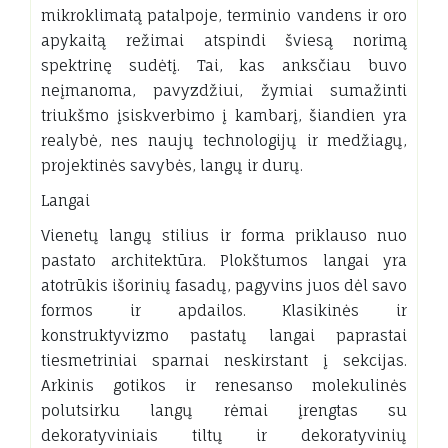
mikroklimatą patalpoje, terminio vandens ir oro
apykaitą režimai atspindi šviesą norimą
spektrinę sudėtį. Tai, kas anksčiau buvo
neįmanoma, pavyzdžiui, žymiai sumažinti
triukšmo įsiskverbimo į kambarį, šiandien yra
realybė, nes naujų technologijų ir medžiagų,
projektinės savybės, langų ir durų.
Langai
Vienetų langų stilius ir forma priklauso nuo
pastato architektūra. Plokštumos langai yra
atotrūkis išorinių fasadų, pagyvins juos dėl savo
formos ir apdailos. Klasikinės ir
konstruktyvizmo pastatų langai paprastai
tiesmetriniai sparnai neskirstant į sekcijas.
Arkinis gotikos ir renesanso molekulinės
polutsirku langų rėmai įrengtas su
dekoratyviniais tiltų ir dekoratyvinių