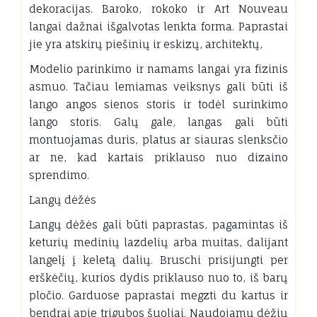
dekoracijas. Baroko, rokoko ir Art Nouveau
langai dažnai išgalvotas lenkta forma. Paprastai
jie yra atskirų piešinių ir eskizų, architektų,
Modelio parinkimo ir namams langai yra fizinis
asmuo. Tačiau lemiamas veiksnys gali būti iš
lango angos sienos storis ir todėl surinkimo
lango storis. Galų gale, langas gali būti
montuojamas duris, platus ar siauras slenksčio
ar ne, kad kartais priklauso nuo dizaino
sprendimo.
Langų dėžės
Langų dėžės gali būti paprastas, pagamintas iš
keturių medinių lazdelių arba muitas, dalijant
langelį į keletą dalių. Bruschi prisijungti per
erškėčių, kurios dydis priklauso nuo to, iš barų
pločio. Garduose paprastai megzti du kartus ir
bendrai apie trigubos šuoliai. Naudojamų dėžių