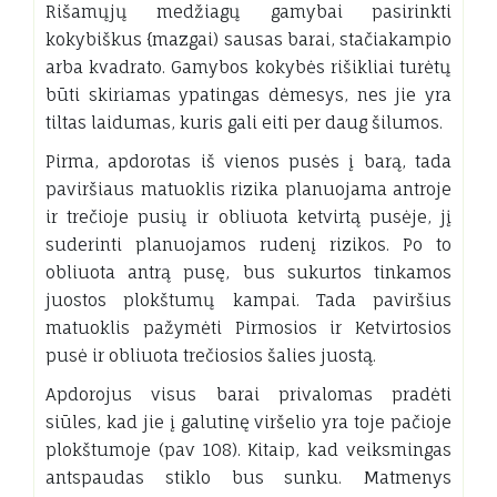
Rišamųjų medžiagų gamybai pasirinkti
kokybiškus {mazgai) sausas barai, stačiakampio
arba kvadrato. Gamybos kokybės rišikliai turėtų
būti skiriamas ypatingas dėmesys, nes jie yra
tiltas laidumas, kuris gali eiti per daug šilumos.
Pirma, apdorotas iš vienos pusės į barą, tada
paviršiaus matuoklis rizika planuojama antroje
ir trečioje pusių ir obliuota ketvirtą pusėje, jį
suderinti planuojamos rudenį rizikos. Po to
obliuota antrą pusę, bus sukurtos tinkamos
juostos plokštumų kampai. Tada paviršius
matuoklis pažymėti Pirmosios ir Ketvirtosios
pusė ir obliuota trečiosios šalies juostą.
Apdorojus visus barai privalomas pradėti
siūles, kad jie į galutinę viršelio yra toje pačioje
plokštumoje (pav 108). Kitaip, kad veiksmingas
antspaudas stiklo bus sunku. Matmenys