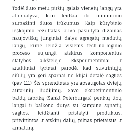
Todėl šiuo metu pirštų galais vienetų langų yra
alternatyva, kuri leidžia iki minimumo
sumažinti šiuos trūkumus. Kaip kūrybinio
ieškojimo rezultatas buvo pasiūlyta dizainas
naujoviškų junginiai dalys agregatų medinių
langų, kurie leidžia visiems tech-no-loginio
proceso sujungti atskirus komponentus
statybos aikštelėje. Eksperimentiniai ir
analitiniai tyrimai parodė, kad suvirintųjų
siūlių yra geri sparnai ne klijai detalė sagties
(pav 111). Šis sprendimas yra apsaugotas dviejų
autorinių liudijimų. Savo eksperimentinio
baldų fabriką (Sankt Peterburgas) penkių tipų
langai ir balkono durys su kampine sąnarių
sagties, leidžianti pristatyti produktus,
pritvirtintos ir atskirų dalių, pilnas prietaisus ir
armatūrą.