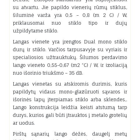
su atvartu. Jie papildo vienerių rūmų stiklus,
šiluminė varža yra 0,5 – 0,8 (m 2 C) / W,
priklausomai nuo stiklo tipo ir dujų
užpildytame stiklo.
Langas vienete yra įrengtos Dual mono stiklo
durų ir stiklo. Varčios tarpusavyje su vyriais ir
specialiosios užtrauktukų. Šilumos perdavimo
lango vieneto 0,55-0,67 (m2 “C) ​​/ W, ir izoliaciją
nuo išorinio triukšmo – 35 dB.
Langas vienetas su atskiromis durimis, kuris
papildytų vidaus mono-glazūruoti sąvaros ir
išorinės lapų įterpiamas stiklo arba sklendes,.
Lango konstrukcija leidžia keisti atstumą tarp
durys, kurios gali būti įtrauktos į metalo grotelių
ar uodus.
Pirštų sąnarių lango dėžės, daugelį metų