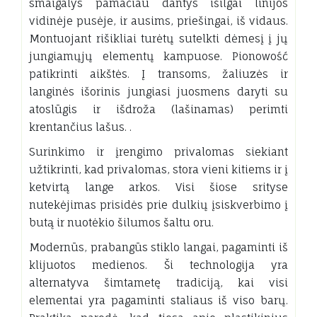
smaigalys pamačiau dantys išilgai linijos
vidinėje pusėje, ir ausims, priešingai, iš vidaus.
Montuojant rišikliai turėtų sutelkti dėmesį į jų
jungiamųjų elementų kampuose. Pionowość
patikrinti aikštės. Į transoms, žaliuzės ir
langinės išorinis jungiasi juosmens daryti su
atoslūgis ir išdroža (lašinamas) perimti
krentančius lašus. .
Surinkimo ir įrengimo privalomas siekiant
užtikrinti, kad privalomas, stora vieni kitiems ir į
ketvirtą lange arkos. Visi šiose srityse
nutekėjimas prisidės prie dulkių įsiskverbimo į
butą ir nuotėkio šilumos šaltu oru.
Modernūs, prabangūs stiklo langai, pagaminti iš
klijuotos medienos. Ši technologija yra
alternatyva šimtametę tradiciją, kai visi
elementai yra pagaminti staliaus iš viso barų.