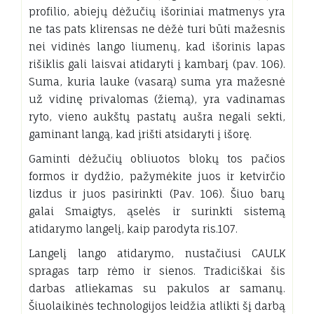
profilio, abiejų dėžučių išoriniai matmenys yra
ne tas pats klirensas ne dėžė turi būti mažesnis
nei vidinės lango liumenų, kad išorinis lapas
rišiklis gali laisvai atidaryti į kambarį (pav. 106).
Suma, kuria lauke (vasarą) suma yra mažesnė
už vidinę privalomas (žiemą), yra vadinamas
ryto, vieno aukštų pastatų aušra negali sekti,
gaminant langą, kad įrišti atsidaryti į išorę.
Gaminti dėžučių obliuotos blokų tos pačios
formos ir dydžio, pažymėkite juos ir ketvirčio
lizdus ir juos pasirinkti (Pav. 106). Šiuo barų
galai Smaigtys, ąselės ir surinkti sistemą
atidarymo langelį, kaip parodyta ris.107.
Langelį lango atidarymo, nustačiusi CAULK
spragas tarp rėmo ir sienos. Tradiciškai šis
darbas atliekamas su pakulos ar samanų.
Šiuolaikinės technologijos leidžia atlikti šį darbą