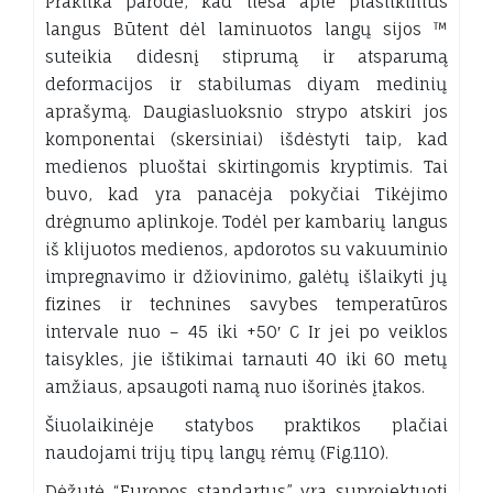
Praktika parodė, kad tiesa apie plastikinius
langus Būtent dėl ​​laminuotos langų sijos ™
suteikia didesnį stiprumą ir atsparumą
deformacijos ir stabilumas diyam medinių
aprašymą. Daugiasluoksnio strypo atskiri jos
komponentai (skersiniai) išdėstyti taip, kad
medienos pluoštai skirtingomis kryptimis. Tai
buvo, kad yra panacėja pokyčiai Tikėjimo
drėgnumo aplinkoje. Todėl per kambarių langus
iš klijuotos medienos, apdorotos su vakuuminio
impregnavimo ir džiovinimo, galėtų išlaikyti jų
fizines ir technines savybes temperatūros
intervale nuo – 45 iki +50′ C Ir jei po veiklos
taisykles, jie ištikimai tarnauti 40 iki 60 metų
amžiaus, apsaugoti namą nuo išorinės įtakos.
Šiuolaikinėje statybos praktikos plačiai
naudojami trijų tipų langų rėmų (Fig.110).
Dėžutė “Europos standartus” yra suprojektuoti