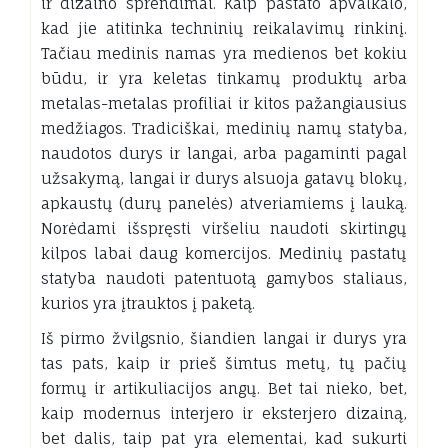
ir dizaino sprendimai. Kaip pastato apvalkalo,
kad jie atitinka techninių reikalavimų rinkinį.
Tačiau medinis namas yra medienos bet kokiu
būdu, ir yra keletas tinkamų produktų arba
metalas-metalas profiliai ir kitos pažangiausius
medžiagos. Tradiciškai, medinių namų statyba,
naudotos durys ir langai, arba pagaminti pagal
užsakymą, langai ir durys alsuoja gatavų blokų,
apkaustų (durų panelės) atveriamiems į lauką.
Norėdami išspręsti viršeliu naudoti skirtingų
kilpos labai daug komercijos. Medinių pastatų
statyba naudoti patentuotą gamybos staliaus,
kurios yra įtrauktos į paketą.
Iš pirmo žvilgsnio, šiandien langai ir durys yra
tas pats, kaip ir prieš šimtus metų, tų pačių
formų ir artikuliacijos angų. Bet tai nieko, bet,
kaip modernus interjero ir eksterjero dizainą,
bet dalis, taip pat yra elementai, kad sukurti