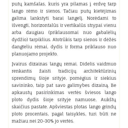
putų kamšalas, kuris yra pilamas į erdvę tarp
lango rėmo ir sienos. Tačiau putų kietėjimas
galima lankstyti barai langelį. Norėdami to
išvengti, horizontalūs ir vertikalūs strypai vienu
arba daugiau (priklausomai nuo gabalėlių
dydžio) tarpiklius. Atotrūkis tarp sienos ir dėžės
dangteliu rėmai, dydis ir forma priklauso nuo
planuojamo projekto.
Įvairus dizainas langų rėmai. Didelis vaidmuo
renkantis žaisti tradicijų architektūrinių
sprendimų šioje srityje, pomėgius ir siekius
savininko, taip pat savo galimybes dizainą. Be
apkaustų pasirinkimas vertės šviesos lango
ploto dydis šioje srityje namuose, Aukštų
skaičius pastate. Apšviestas plotas lango grindų
ploto procentais, pagal taisykles, turi būti ne
mažiau nei 20-30% jo vertės.