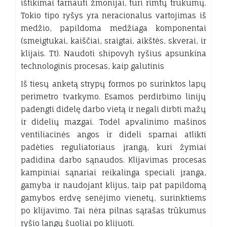
ištikimai tarnauti žmonijai, turi rimtų trūkumų.
Tokio tipo ryšys yra neracionalus vartojimas iš
medžio, papildoma medžiaga komponentai
(smeigtukai, kaiščiai, sraigtai, aikštės, skverai, ir
klijais. Tt). Naudoti shipovyh ryšius apsunkina
technologinis procesas, kaip galutinis
Iš tiesų anketą strypų formos po surinktos lapų
perimetro tvarkymo. Esamos perdirbimo linijų
padengti didelę darbo vietą ir negali dirbti mažų
ir didelių mazgai. Todėl apvalinimo mašinos
ventiliacinės angos ir dideli sparnai atlikti
padėties reguliatoriaus įrangą, kuri žymiai
padidina darbo sąnaudos. Klijavimas procesas
kampiniai sąnariai reikalinga speciali įranga,
gamyba ir naudojant klijus, taip pat papildomą
gamybos erdvę senėjimo vienetų, surinktiems
po klijavimo. Tai nėra pilnas sąrašas trūkumus
ryšio langų šuoliai po klijuoti.