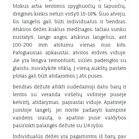
blokus arba lentomis spygliuočių ir lapuočių,
drėgmės kiekis neturi viršyti 15-18%. Šiuo atveju,
šis langelis gali būti individualus ir bendras.
Atskiros dėžės kuklus medžiagos, tačiau sunku
nustatyti, lango angos atskirus langelius, ant
100-200 mm atstumu vienas nuo kito.
Patogiausias apkaustai, atviros erdvės viduje.
Jie yra lengva remontuoti, siūlės padengtos su
glaistu, nuvalykite stiklą. Į vieną aukštų pastato
plotas gali būti atidaromos į abi puses.
Bendras dėžutė atlikti sudedamoji dalis barų ir
lentos su veranda viršelių vidinėje pusėje
ketvirtį, atidarymas, paprastai viduje. Apatinėje
juostoje langelį, jei norite padaryti kampinė
vandens srautą, o apatinė pusė valdybos
pasirinkti palangės dėžutė su 1/4 ryšio.
Individualūs dėžės yra pagamintos iš barų pav